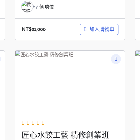
By
侯 曉憶
加入購物車
NT$
21,000
匠心水餃工藝 精修創業班