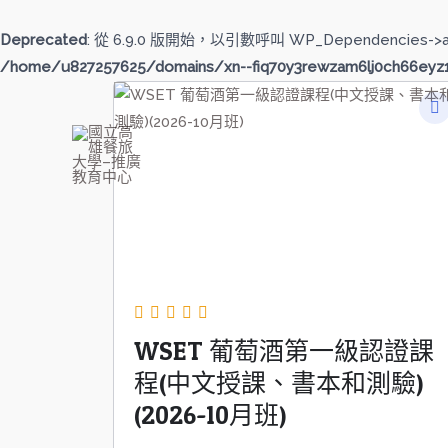
跳
至
Deprecated
: 從 6.9.0 版開始，以引數呼叫 WP_Dependencies->
主
/home/u827257625/domains/xn--fiq70y3rewzam6lj0ch66eyz1b
要
內
容
國立高雄餐旅大學--推廣教育
WSET 葡萄酒第一級認證課
程(中文授課、書本和測驗)
(2026-10月班)