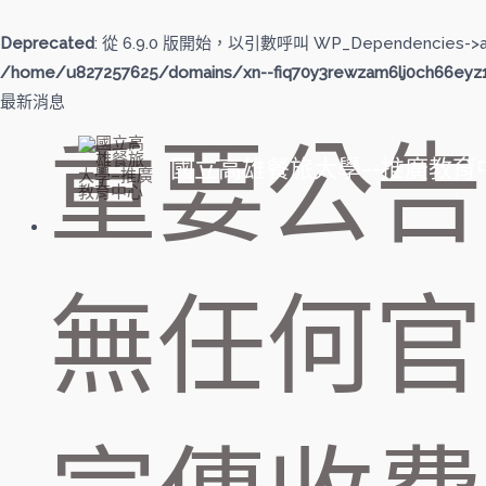
跳
至
Deprecated
: 從 6.9.0 版開始，以引數呼叫 WP_Dependencies->
主
/home/u827257625/domains/xn--fiq70y3rewzam6lj0ch66eyz1b
要
最新消息
內
重要公告
容
國立高雄餐旅大學--推廣教育
無任何官