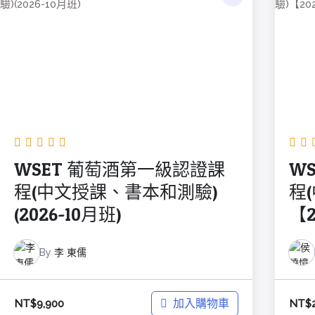
WSET 葡萄酒第一級認證課
W
程(中文授課、書本和測驗)
程
(2026-10月班)
【2
By
李 東儒
加入購物車
NT$
9,900
NT$