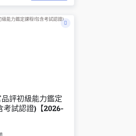
官品評初級能力鑑定
含考試認證)【2026-
】
明