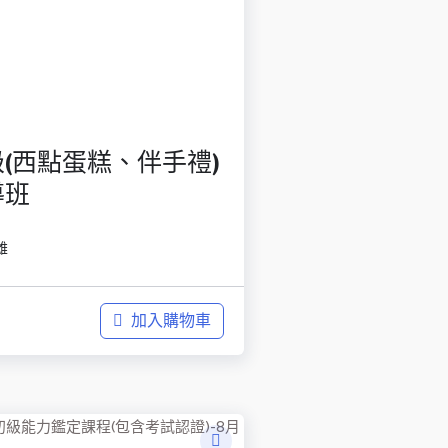
(西點蛋糕、伴手禮)
導班
雄
加入購物車