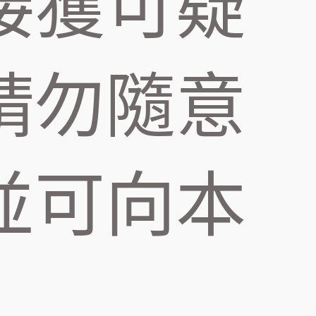
接獲可疑
請勿隨意
並可向本