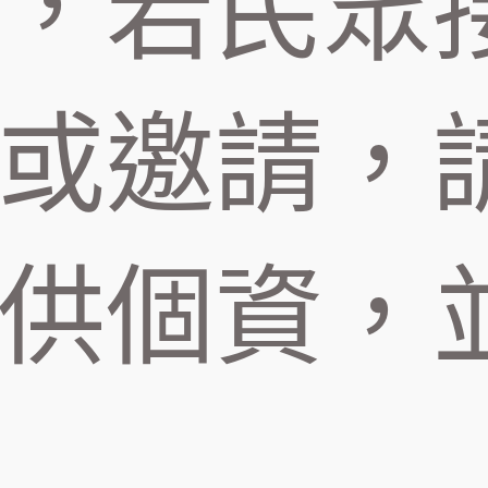
，若民眾
或邀請，
供個資，