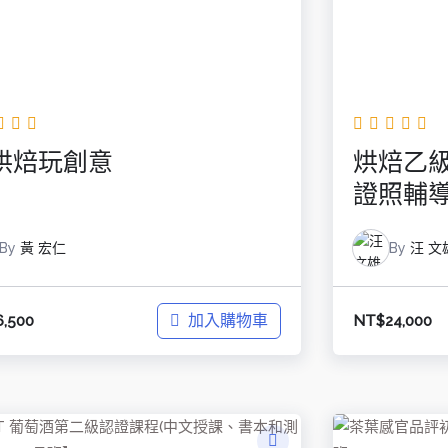
I烘焙玩創意
烘焙乙級
證照輔
By
黃 宏仁
By
汪 文
加入購物車
6,500
NT$
24,000