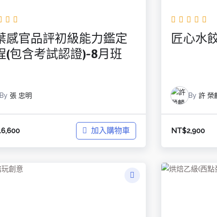
葉感官品評初級能力鑑定
匠心水餃
程(包含考試認證)-8月班
By
張 忠明
By
許 榮
加入購物車
16,600
NT$
2,900