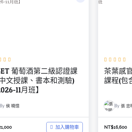
SET 葡萄酒第二級認證課
茶葉感
(中文授課、書本和測驗)
課程(包
026-11月班】
By
侯 曉憶
By
張 忠
加入購物車
21,000
NT$
16,600