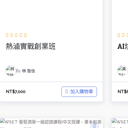
熱滷實戰創業班
A
By
林 致信
加入購物車
NT$
7,000
NT$