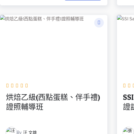
烘焙乙級(西點蛋糕、伴手禮)
SS
證照輔導班
證課
By
汪 文雄