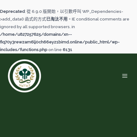
跳
至
Deprecated
: 從 6.9.0 版開始，以引數呼叫 WP_Dependencies-
主
>add_data() 函式的方式
已淘汰不用
。IE conditional comments are
要
ignored by all supported browsers. in
內
/home/u827257625/domains/xn--
容
fiq70y3rewzam6lj0ch66eyz1bimd.online/public_html/wp-
includes/functions.php
on line
6131
MAI
MEN