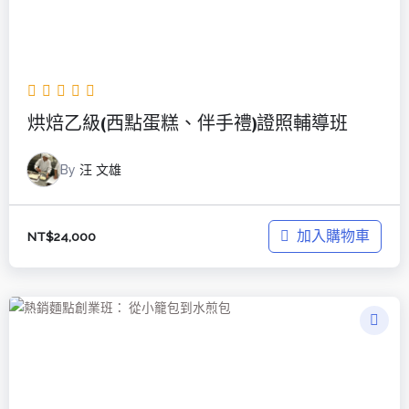
烘焙乙級(西點蛋糕、伴手禮)證照輔導班
By
汪 文雄
加入購物車
NT$
24,000