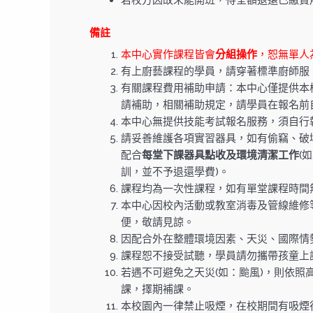
若校方因故未能開班，得全額退還已繳費
備註
本中心實作課程皆會
分組操作
，恕無單人
有上廚藝課程的學員，請穿著標準廚師服
有關課程費用補助申請：本中心僅提供本
請補助，相關補助規定，請學員在報名前
本中心無提供技能考試報名服務，須自行
請妥善維護各項實習器具，如有偷竊、破
配合
每堂下課器具點收及環境清潔工作
(
訓，並不予退還學費)。
課程均為一次性課程，如有單堂課程時間
本中心因校內活動或教室消毒及管線維修
便，敬請見諒。
因配合外在整體環境因素、天災、國際情
課程恕不接受試聽，學員請勿攜帶孩童上
若遇不可避免之天災(如：颱風)，則依照
課，擇期補課。
本校園內一律禁止吸煙，在校期間有吸煙