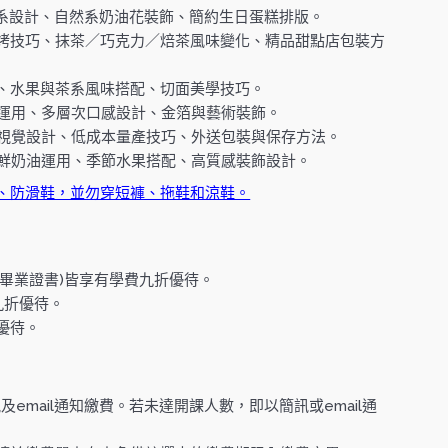
色系設計、自然系奶油花裝飾、簡約生日蛋糕排版。
烘烤技巧、抹茶／巧克力／焙茶風味變化、精品甜點店包裝方
計、水果與茶系風味搭配、切面美學技巧。
具運用、多層次口感設計、金箔與藝術裝飾。
次視覺設計、低成本量產技巧、外送包裝與保存方法。
道鮮奶油運用、季節水果搭配、高質感裝飾設計。
、防滑鞋，並勿穿短褲、拖鞋和涼鞋。
畢業證書)皆享有學費九折優待。
九折優待。
優待。
email通知繳費。若未達開課人數，即以簡訊或email通