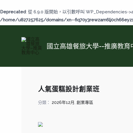
跳
至
Deprecated
: 從 6.9.0 版開始，以引數呼叫 WP_Dependencies->
主
/home/u827257625/domains/xn--fiq70y3rewzam6lj0ch66eyz1b
要
內
容
國立高雄餐旅大學--推廣教育
人氣蛋糕設計創業班
分類：
2026年12月
,
創業專區