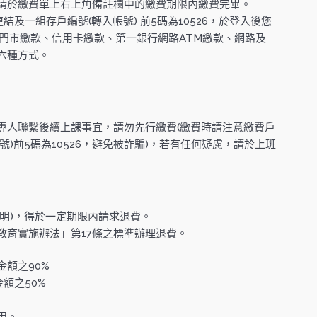
請於繳費單上右上角備註欄中的繳費期限內繳費完畢。
及一組存戶編號(轉入帳號) 前5碼為10526，於登入後您
商門市繳款、信用卡繳款、第一銀行網路ATM繳款、網路及
六種方式。
專人聯繫後續上課事宜，請勿先行繳費(繳費時請注意繳費戶
)前5碼為10526，避免被詐騙)，若有任何疑慮，請於上班
明)，得於一定期限內請求退費。
教育實施辦法」第17條之標準辦理退費。
額之90%
額之50%
。