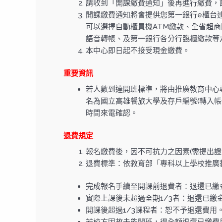
請收到「開課繳費通知」後再進行繳費，
開課繳費通知將會提供您第一銀行e櫃台連結
可以選擇自動櫃員機ATM繳款、全省超
語音轉帳、及第一銀行各分行臨櫃繳款等
本中心即日起不接受現金繳費。
重要資訊
若人數到達開班標準，將由推廣教育中心
名為國立高雄餐旅大學及存戶編號(轉入帳號
時間來電確認。
退費規定
報名繳費後，因不可抗力之因素(需提出證
退費標準：依教育部「專科以上學校推廣
完成報名手續至開課前退費者：退還已繳金
實際上課後未超過全期1/3者：退還已繳金
開課後超過1/3課程者：恕不予退還費用