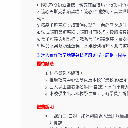
1. 韓系極簡奶油蛋糕：韓式抹面技巧、低飽和
2. 流心巴斯克乳酪蛋糕：流心控制技術、高溫
式。
3. 精品千層蛋糕：超薄餅皮製作、內餡層次設
4. 法式鏡面慕斯蛋糕：鏡面淋面技巧、矽膠模
5. 盒子蛋糕與甜點杯：韓系盒子蛋糕組裝、層
6. 精品水果鮮奶油蛋糕：水果排列技巧、北海
※進入實作教室請穿著標準廚師服、廚帽、圍裙
優待辦法
材料費恕不優待。
推廣教育中心舊學員及本校畢業校友(出示
三人以上團體報名(同一堂課)，享有學費
本校學生出示本校學生證，享有學費八折
繳費說明
開課前二-三週，如達到開課人數即以簡訊及
知停課。