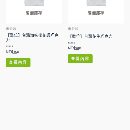
暫無庫存
暫無庫存
未分類
未分類
【數位】台灣海味櫻花蝦巧克
【數位】台灣花生巧克力
力
評
NT$
350
分
評
NT$
350
0
分
滿
0
查看內容
分
滿
查看內容
5
分
5