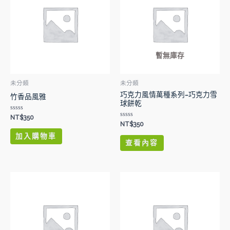
暫無庫存
未分類
未分類
巧克力風情萬種系列–巧克力雪
竹香品風雅
球餅乾
評
NT$
350
分
評
NT$
350
0
分
滿
0
加入購物車
分
滿
查看內容
5
分
5