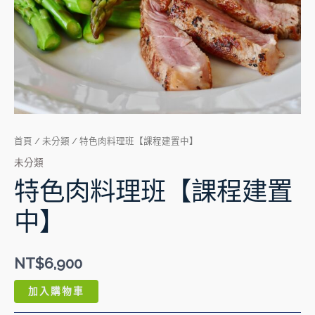
理
班
【課
程
建
置
中】
數
量
首頁
/
未分類
/ 特色肉料理班【課程建置中】
未分類
特色肉料理班【課程建置
中】
NT$
6,900
加入購物車