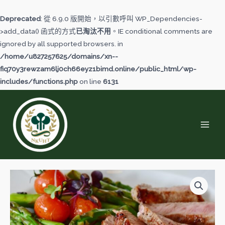
跳
至
Deprecated
: 從 6.9.0 版開始，以引數呼叫 WP_Dependencies-
主
>add_data() 函式的方式
已淘汰不用
。IE conditional comments are
要
ignored by all supported browsers. in
內
/home/u827257625/domains/xn--
容
fiq70y3rewzam6lj0ch66eyz1bimd.online/public_html/wp-
includes/functions.php
on line
6131
MAI
MEN
特
色
肉
料