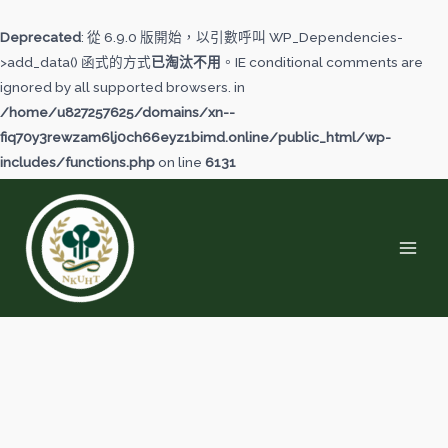
跳
至
Deprecated
: 從 6.9.0 版開始，以引數呼叫 WP_Dependencies-
主
>add_data() 函式的方式
已淘汰不用
。IE conditional comments are
要
ignored by all supported browsers. in
內
/home/u827257625/domains/xn--
容
fiq70y3rewzam6lj0ch66eyz1bimd.online/public_html/wp-
includes/functions.php
on line
6131
MAI
MEN
冷
滷
實
戰
創