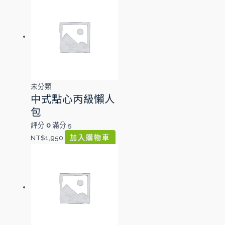
未分類
中式點心丙級懶人
包
評分
0
滿分 5
NT$
1,950
加入購物車