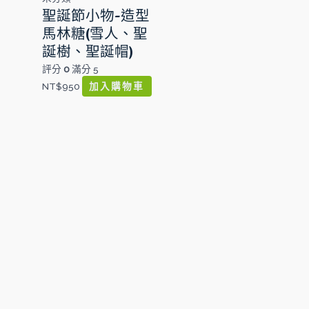
聖誕節小物-造型
馬林糖(雪人、聖
誕樹、聖誕帽)
評分
0
滿分 5
NT$
950
加入購物車