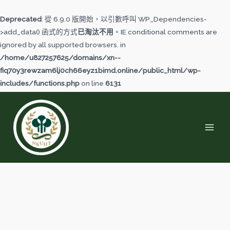
跳
至
Deprecated
: 從 6.9.0 版開始，以引數呼叫 WP_Dependencies-
主
>add_data() 函式的方式
已淘汰不用
。IE conditional comments are
要
ignored by all supported browsers. in
內
/home/u827257625/domains/xn--
容
fiq70y3rewzam6lj0ch66eyz1bimd.online/public_html/wp-
includes/functions.php
on line
6131
MAI
MEN