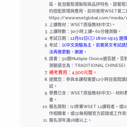
區、氣泡葡萄酒製程與品評特色、甜葡萄
的搭配原理與應用、如何使用WSET第
https://www.wsetglobal.com/media/1
上課教材：WSET原版教材(中文)。
上課時數：30小時上課+ 60分鐘測驗。
考試日期：
12月02日(三) 18:00-19:15
考試：
以中文測驗為主，若需英文考試請
法再做更動
，
謝謝
。
證書：50題Multiple Choice選
測驗語言為：TRADITIONAL CHINESE)
補考費用：4,500元整。
提醒您：參與本課程需要12小時自我閱讀
試。
學費已含：WSET原版教材(中文)、材
書。
報名限制：(1)修畢WSET L1課程者。
作相關者。或(3)無相關官方認證或工作
報名須年滿18歲以上。