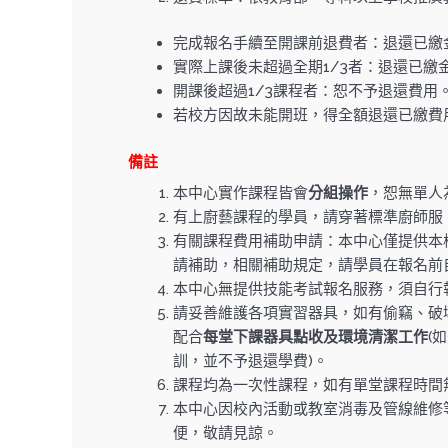
完成報名手續至開課前退費者：退還已繳金
實際上課後未超過全期1/3者：退還已繳金
開課後超過1/3課程者：恕不予退還費用
若校方因故未能開班，得全額退還已繳費
備註
本中心實作課程皆會
分組操作
，恕無單人
有上廚藝課程的學員，請穿著標準廚師服
有關課程費用補助申請：本中心僅提供本
請補助，相關補助規定，請學員在報名前
本中心無提供技能考試報名服務，須自行
請妥善維護各項實習器具，如有偷竊、破
配合
每堂下課器具點收及環境清潔工作
(
訓，並不予退還學費)。
課程均為一次性課程，如有單堂課程時間
本中心因校內活動或教室消毒及管線維修
便，敬請見諒。