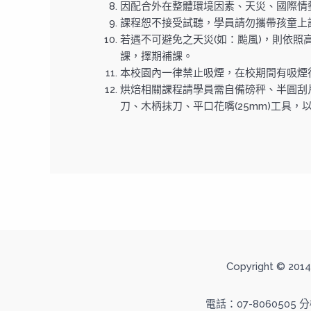
因配合外在整體環境因素、天災、國際情
課程恕不接受試聽，學員請勿攜帶孩童上
若遇不可避免之天災(如：颱風)，則依照
課，擇期補課。
本校園內一律禁止吸煙，在校期間有吸煙
烘焙相關課程請學員需自備磅秤、半圓刮片、擠
刀、木柄抹刀、平口花嘴(25mm)工具，
Copyright ©
電話：07-8060505 