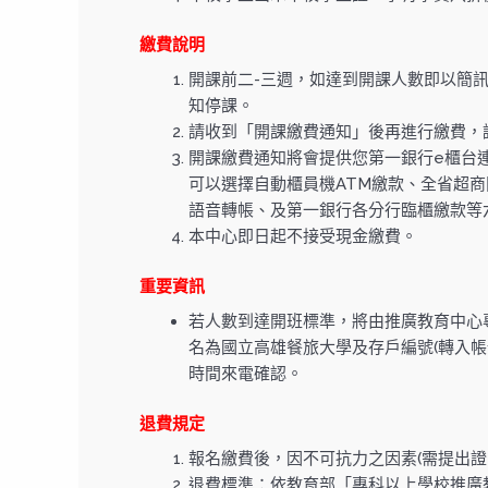
繳費說明
開課前二-三週，如達到開課人數即以簡訊及
知停課。
請收到「開課繳費通知」後再進行繳費，
開課繳費通知將會提供您第一銀行e櫃台連結
可以選擇自動櫃員機ATM繳款、全省超
語音轉帳、及第一銀行各分行臨櫃繳款等
本中心即日起不接受現金繳費。
重要資訊
若人數到達開班標準，將由推廣教育中心
名為國立高雄餐旅大學及存戶編號(轉入帳號
時間來電確認。
退費規定
報名繳費後，因不可抗力之因素(需提出證
退費標準：依教育部「專科以上學校推廣