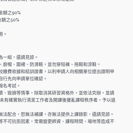
額之90%
額之50%
。
用。
為一組，還請見諒。
、廚帽、圍裙、防滑鞋，並勿穿短褲、拖鞋和涼鞋。
校繳費收據和結訓證書，以利申請人向相關單位提出證明申
自行先向申請單位確認。
報名考試。
壞、毀損等情事，除取消其研習資格外，並依法究辦，並請
如未有確實執行清潔工作者及開課後擾亂課程秩序者，予以退
無法配合，恕無法補課，亦無法提供上課錄影，還請見諒。
等不可抗拒因素，常需變更師資、課程時間、場地等造成不