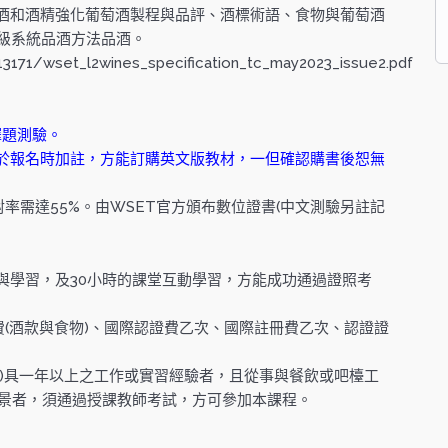
酒和酒精強化葡萄酒製程與品評、酒標術語、食物與葡萄酒
二級系統品酒方法品酒。
3171/wset_l2wines_specification_tc_may2023_issue2.pdf
 選擇題測驗。
於報名時加註，方能訂購英文版教材，一但確認購書後恕無
答題，答對率需達55%。由WSET官方頒布數位證書(中文測驗另註記
與學習，及30小時的課堂互動學習，方能成功通過證照考
料費(酒款與食物)、國際認證費乙次、國際註冊費乙次、認證證
或(2)具一年以上之工作或實習經驗者，且從事與餐飲或吧檯工
背景者，須通過授課教師考試，方可參加本課程。