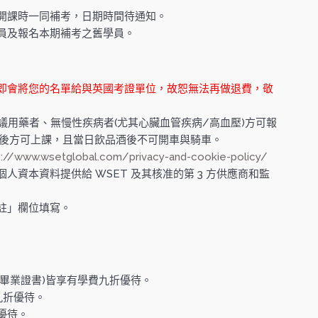
開課時一同補考，日期時間待通知。
員及報名本期補考之舊學員。
即會將您的名單給與英國考證單位，故恕無法再做退費，敬
議用藥者、無慢性疾病者(尤其心臟血管疾病/高血壓)方可報
」後方可上課，且當日飲品酒後不可開車與騎車。
s://www.wsetglobal.com/privacy-and-cookie-policy/
資本資料提供給 WSET 及其核准的第 3 方供應商和監
註」欄位填寫。
畢業證書)皆享有學費九折優待。
九折優待。
優待。