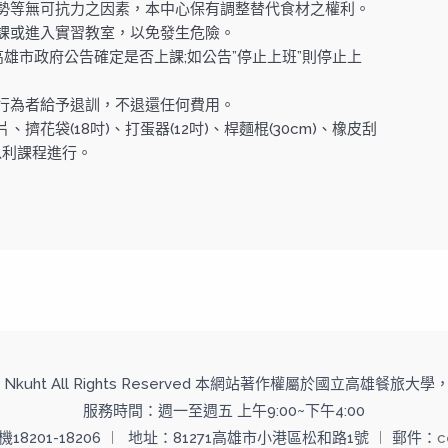
勢等無可抗力之因素，本中心保有調整替代食材之權利。
課或進入實習教室，以免發生危險。
高雄市政府公告確定是否上課;如公告”停止上班”則停止上
行為者給予退訓，不退還任何費用。
花袋(18吋)、打蛋器(12吋)、桿麵棍(30cm)、橡皮刮
以利課程進行。
 2014 Nkuht All Rights Reserved 本網站著作權屬於國立高雄餐
服務時間：週一至週五 上午9:00~下午4:00
分機18201-18206 ︱ 地址：81271高雄市小港區松和路1號 ︱ 郵件：
c