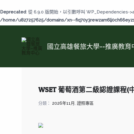
跳
至
Deprecated
: 從 6.9.0 版開始，以引數呼叫 WP_Dependencies->
主
/home/u827257625/domains/xn--fiq70y3rewzam6lj0ch66eyz1b
要
內
容
國立高雄餐旅大學--推廣教育
WSET 葡萄酒第二級認證課程(中
分類：
2026年11月
,
證照專區