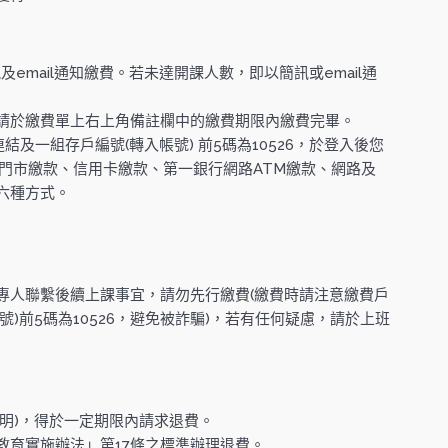
email通知繳費。若未達開課人數，即以簡訊或email通
請於繳費單上右上角備註欄中的繳費期限內繳費完畢。
及一組存戶編號(轉入帳號) 前5碼為10526，於登入後您
商門市繳款、信用卡繳款、第一銀行網路ATM繳款、網路及
六種方式。
專人聯繫後續上課事宜，請勿先行繳費(繳費時請注意繳費戶
)前5碼為10526，避免被詐騙)，若有任何疑慮，請於上班
明)，得於一定期限內請求退費。
教育實施辦法」第17條之標準辦理退費。