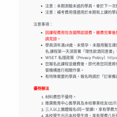
注意：本期測驗未過的學員，會於下一次
注意：補考費用僅適用於本期有上課的學
注意事項：
因課程費用包含國際認證費，繳費完畢後
請見諒。
學員須年滿18歲、未懷孕、未服用醫生建
名,課程第一天須簽署「理性飲酒同意書
WSET 私隱政策（Privacy Policy）
http
您報名此課程並繳費後，即代表您同意將個人
管機構進行相關作業。
有特殊需要的學員，報名時請於「訂單備
優待辦法
材料費恕不優待。
推廣教育中心舊學員及本校畢業校友(出示
三人以上團體報名(同一堂課)，享有學費
本校學生出示本校學生證，享有學費八折