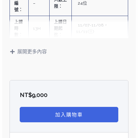
編
–
24位
限：
號：
上課
上課日
11/07-11/08，
時
13H
期起
11/11(三)
數：
迄：
上課：11/07-
展開更多內容
上課
日
11/08 (6HX2次)
學
4,000
期說
測驗：11/11
費：
明：
(
1Hx1次)
課程: 週六、日
0900-1200
NT$
9,000
上課時
材料
1300-1600
5,000
段說
費：
測驗: 週三
明：
1800-1900
加入購物車
(
一)課程內容：