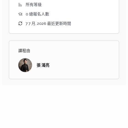
認識日本酒
所有等級
日本酒的原料與製程
0 總報名人數
ＳＳＩ系統日本酒的四大分類
日本酒的品飲
7 7 月, 2026 最近更新時間
餐酒搭配概述
日本酒的服務
(
二)上課教材：
老師自行編制PPT教材
課程由
(
三)測驗：11
/11(三
) 1800-1900
測驗分成2個部分，考試時間共60分鐘，及格分數60分
張 鴻亮
筆試：50格填空題 (共計100分)(中文)
兩道盲測：酒款的分類與敘述（筆試與盲飲兩部分皆須
通過）
(
四)
證書：
日本酒服務研究會酒匠研究會聯合會之Sake
Navigator證書包含:
Sake Navigator認證卡（日本發卡）
Sake Navigator證書（日本發證）
(
五)費用包含：
材料費、上課講義、考卷、一次性測驗費用