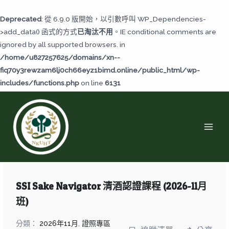
跳
至
Deprecated
: 從 6.9.0 版開始，以引數呼叫 WP_Dependencies-
主
>add_data() 函式的方式
已淘汰不用
。IE conditional comments are
要
ignored by all supported browsers. in
內
/home/u827257625/domains/xn--
容
fiq70y3rewzam6lj0ch66eyz1bimd.online/public_html/wp-
includes/functions.php
on line
6131
MAI
MEN
SSI Sake Navigator 清酒認證課程 (2026-11月
班)
分類：
2026年11月
,
證照專區