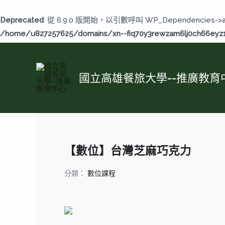
跳
至
Deprecated
: 從 6.9.0 版開始，以引數呼叫 WP_Dependencies->
主
/home/u827257625/domains/xn--fiq70y3rewzam6lj0ch66eyz1b
要
內
容
國立高雄餐旅大學--推廣教育
【數位】台灣芝麻巧克力
分類：
數位課程