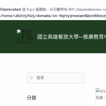
跳
至
Deprecated
: 從 6.9.0 版開始，以引數呼叫 WP_Dependencies->
主
/home/u827257625/domains/xn--fiq70y3rewzam6lj0ch66eyz1b
要
內
容
國立高雄餐旅大學--推廣教育
分類