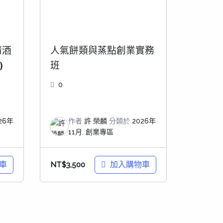
 清酒
人氣餅類與蒸點創業實務
)
班
0
26年
作者
許 榮麟
分類於
2026年
11月
,
創業專區
車
加入購物車
NT$
3,500