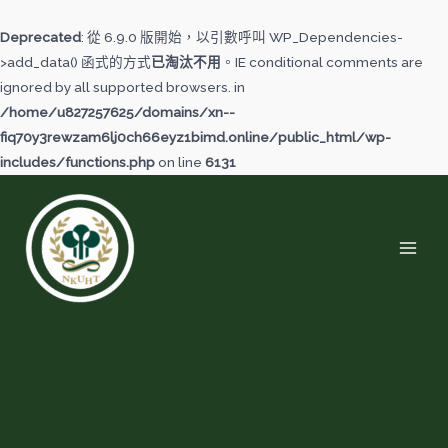
跳
至
Deprecated
: 從 6.9.0 版開始，以引數呼叫 WP_Dependencies-
主
>add_data() 函式的方式
已淘汰不用
。IE conditional comments are
要
ignored by all supported browsers. in
內
/home/u827257625/domains/xn--
容
fiq70y3rewzam6lj0ch66eyz1bimd.online/public_html/wp-
includes/functions.php
on line
6131
MAI
MEN