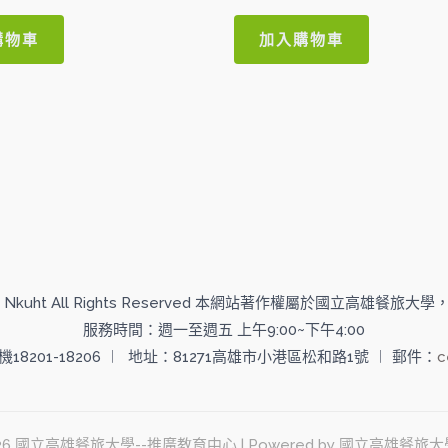
分
0
滿
購物車
加入購物車
分
5
 2014 Nkuht All Rights Reserved 本網站著作權屬於國立高雄餐
服務時間：週一至週五 上午9:00~下午4:00
分機18201-18206 ︱ 地址：81271高雄市小港區松和路1號 ︱ 郵件：
c
© 2026 國立高雄餐旅大學--推廣教育中心 | Powered by 國立高雄餐