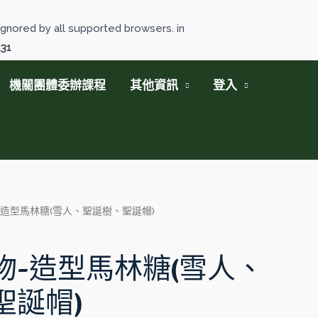
gnored by all supported browsers. in
131
機關團體委辦課程
其他資訊
登入
-造型馬林糖(雪人、聖誕樹、聖誕帽)
物-造型馬林糖(雪人、
聖誕帽)