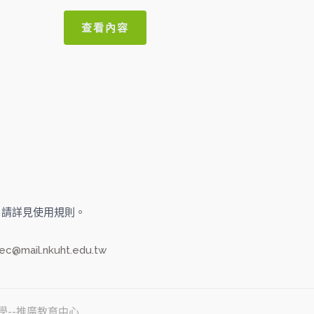
分
0
滿
查看內容
分
5
旅大學，請詳見使用規則。
ec@mail.nkuht.edu.tw
旅大學--推廣教育中心