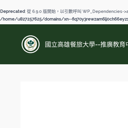
跳
至
Deprecated
: 從 6.9.0 版開始，以引數呼叫 WP_Dependencies->
主
/home/u827257625/domains/xn--fiq70y3rewzam6lj0ch66eyz1b
要
內
容
國立高雄餐旅大學--推廣教育