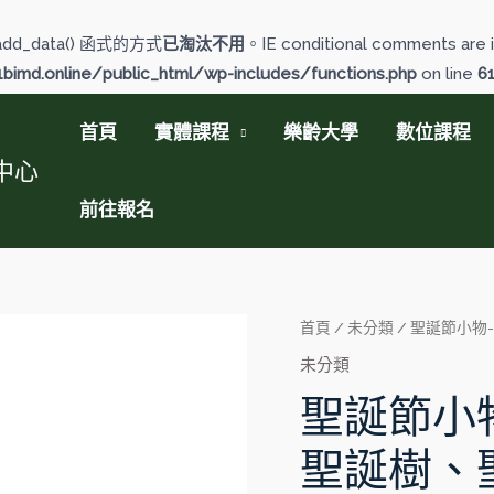
add_data() 函式的方式
已淘汰不用
。IE conditional comments are i
imd.online/public_html/wp-includes/functions.php
on line
6
首頁
實體課程
樂齡大學
數位課程
中心
前往報名
聖
首頁
/
未分類
/ 聖誕節小物
誕
未分類
節
聖誕節小
小
物-
聖誕樹、
造