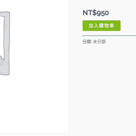
型
NT$
950
馬
林
加入購物車
糖
(雪
分類:
未分類
人、
聖
誕
樹、
聖
誕
帽)
數
量