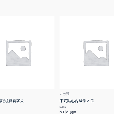
未分類
精緻蔬食宴客菜
中式點心丙級懶人包
評
NT$
1,950