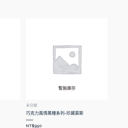
暫無庫存
未分類
巧克力風情萬種系列-珍藏慕斯
評
NT$
950