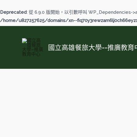
跳
至
Deprecated
: 從 6.9.0 版開始，以引數呼叫 WP_Dependencies->
主
/home/u827257625/domains/xn--fiq70y3rewzam6lj0ch66eyz1b
要
內
容
國立高雄餐旅大學--推廣教育