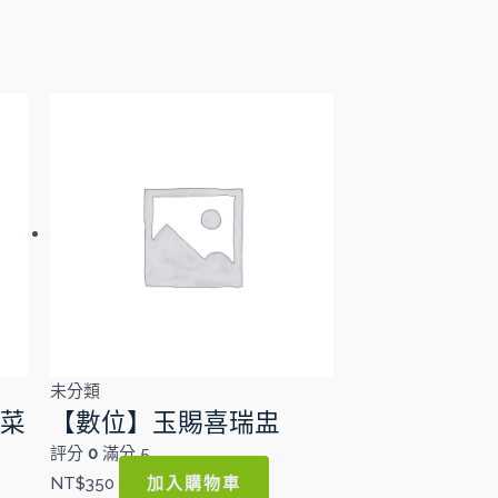
未分類
客菜
【數位】玉賜喜瑞盅
評分
0
滿分 5
加入購物車
NT$
350