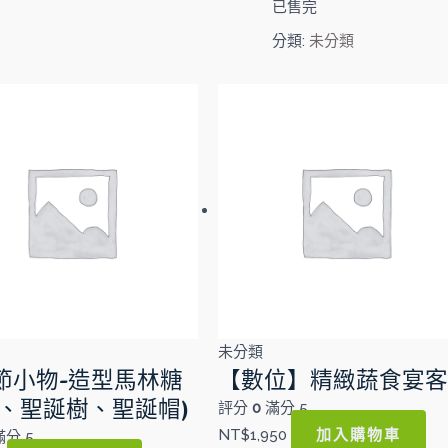
已售完
分類:
未分類
未分類
節小物-造型馬林糖
【數位】精緻蔬食宴
人、聖誕樹、聖誕帽)
評分
0
滿分 5
加入購物車
NT$
1,950
分 5