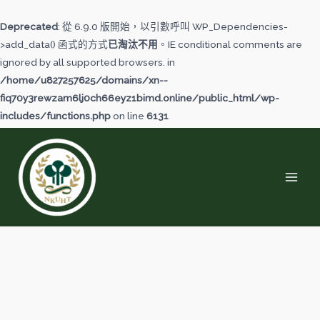
跳
至
Deprecated
: 從 6.9.0 版開始，以引數呼叫 WP_Dependencies-
主
>add_data() 函式的方式
已淘汰不用
。IE conditional comments are
要
ignored by all supported browsers. in
內
/home/u827257625/domains/xn--
容
fiq70y3rewzam6lj0ch66eyz1bimd.online/public_html/wp-
includes/functions.php
on line
6131
MAI
MEN