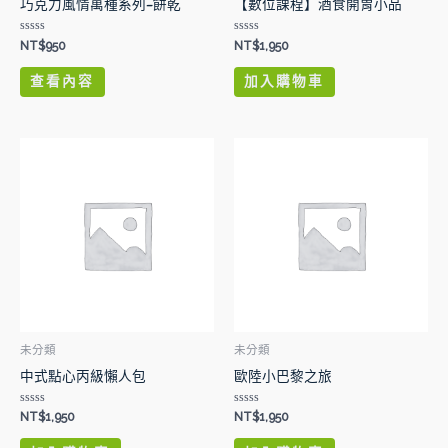
巧克力風情萬種系列–餅乾
【數位課程】酒食開胃小品
評
評
NT$
950
NT$
1,950
分
分
0
0
滿
滿
查看內容
加入購物車
分
分
5
5
未分類
未分類
中式點心丙級懶人包
歐陸小巴黎之旅
評
評
NT$
1,950
NT$
1,950
分
分
0
0
滿
滿