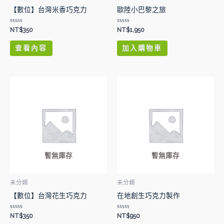
【數位】台灣米香巧克力
歐陸小巴黎之旅
評
評
NT$
350
NT$
1,950
分
分
0
0
滿
滿
查看內容
加入購物車
分
分
5
5
暫無庫存
暫無庫存
未分類
未分類
【數位】台灣花生巧克力
在地創生巧克力製作
評
評
NT$
350
NT$
950
分
分