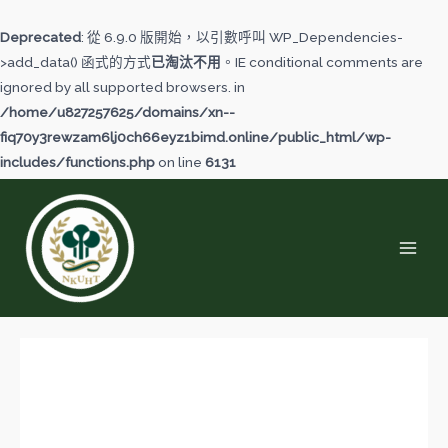
跳
至
Deprecated
: 從 6.9.0 版開始，以引數呼叫 WP_Dependencies-
主
>add_data() 函式的方式
已淘汰不用
。IE conditional comments are
要
ignored by all supported browsers. in
內
/home/u827257625/domains/xn--
容
fiq70y3rewzam6lj0ch66eyz1bimd.online/public_html/wp-
includes/functions.php
on line
6131
MAI
MEN
【數
位
課
程】