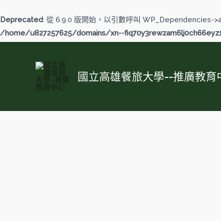
跳
至
Deprecated
: 從 6.9.0 版開始，以引數呼叫 WP_Dependencies->
主
/home/u827257625/domains/xn--fiq70y3rewzam6lj0ch66eyz1b
要
內
容
國立高雄餐旅大學--推廣教育