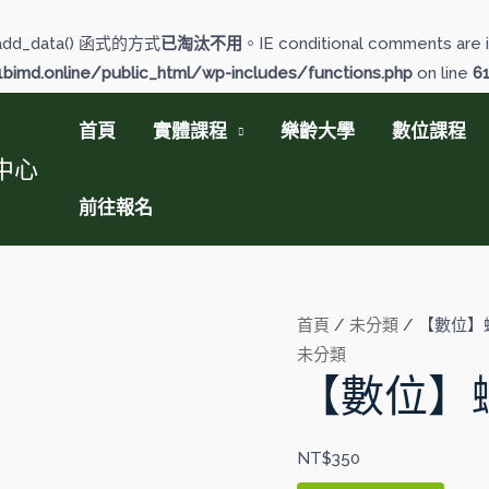
add_data() 函式的方式
已淘汰不用
。IE conditional comments are i
imd.online/public_html/wp-includes/functions.php
on line
6
首頁
實體課程
樂齡大學
數位課程
中心
前往報名
【數
首頁
/
未分類
/ 【數位】
位】
未分類
【數位】
蝦
吐
司
NT$
350
&