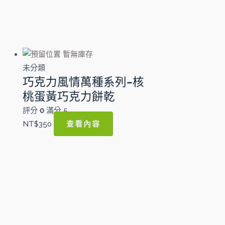
暫無庫存
未分類
巧克力風情萬種系列–核
桃蛋黃巧克力餅乾
評分
0
滿分 5
查看內容
NT$
350