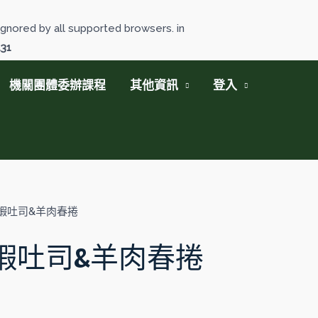
gnored by all supported browsers. in
131
機關團體委辦課程
其他資訊
登入
蝦吐司&羊肉春捲
蝦吐司&羊肉春捲