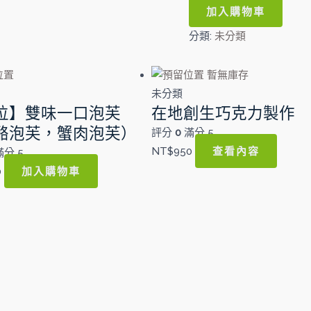
羊
加入購物車
肉
分類:
未分類
春
捲
暫無庫存
數
未分類
量
位】雙味一口泡芙
在地創生巧克力製作
酪泡芙，蟹肉泡芙）
評分
0
滿分 5
查看內容
NT$
950
分 5
加入購物車
0