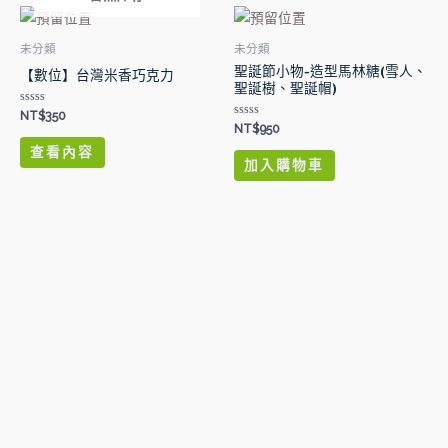
未分類
未分類
聖誕節小物-造型馬林糖(雪人、
【數位】台灣米香巧克力
聖誕樹、聖誕帽)
評
NT$
350
分
評
NT$
950
0
分
滿
0
查看內容
分
滿
加入購物車
5
分
5