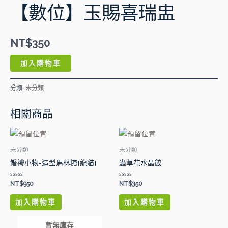
喜
【數位】玉賜喜瑞盅
瑞
盅
數
NT$
350
量
加入購物車
分類:
未分類
相關商品
未分類
未分類
婚禮小物-造型馬林糖(龍貓)
蟲草花水晶餃
評
評
NT$
950
NT$
350
分
分
0
0
滿
滿
加入購物車
加入購物車
分
分
5
5
暫無庫存