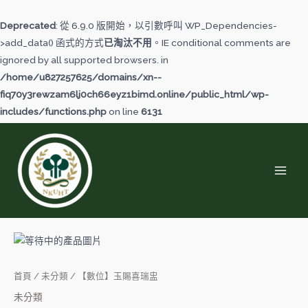
跳
至
Deprecated
: 從 6.9.0 版開始，以引數呼叫 WP_Dependencies-
主
>add_data() 函式的方式
已淘汰不用
。IE conditional comments are
要
ignored by all supported browsers. in
內
/home/u827257625/domains/xn--
容
fiq70y3rewzam6lj0ch66eyz1bimd.online/public_html/wp-
includes/functions.php
on line
6131
MAI
MEN
【數
位】
玉
首頁
/
未分類
/ 【數位】玉賜喜瑞盅
賜
未分類