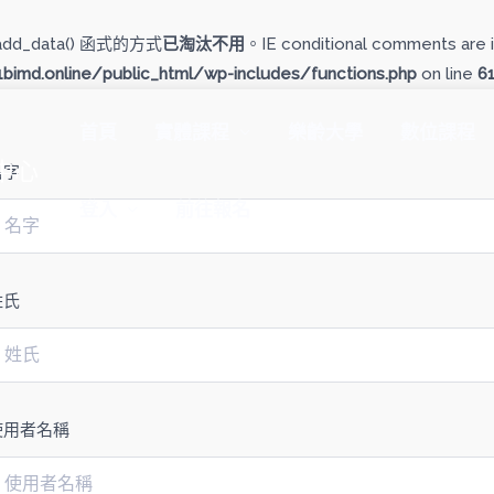
add_data() 函式的方式
已淘汰不用
。IE conditional comments are i
imd.online/public_html/wp-includes/functions.php
on line
6
首頁
實體課程
樂齡大學
數位課程
中心
名字
登入
前往報名
姓氏
使用者名稱