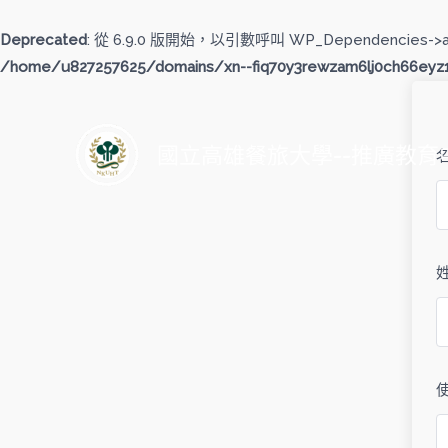
跳
至
Deprecated
: 從 6.9.0 版開始，以引數呼叫 WP_Dependencies->
主
/home/u827257625/domains/xn--fiq70y3rewzam6lj0ch66eyz1b
要
內
容
國立高雄餐旅大學--推廣教育