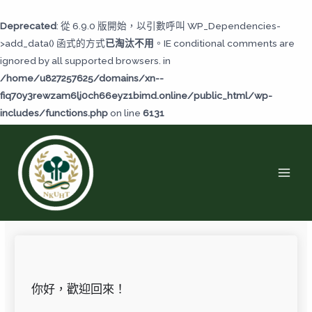
跳
至
Deprecated
: 從 6.9.0 版開始，以引數呼叫 WP_Dependencies-
主
>add_data() 函式的方式
已淘汰不用
。IE conditional comments are
要
ignored by all supported browsers. in
內
/home/u827257625/domains/xn--
容
fiq70y3rewzam6lj0ch66eyz1bimd.online/public_html/wp-
includes/functions.php
on line
6131
MAI
MEN
你好，歡迎回來！