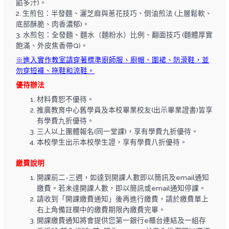
餡多汁)。
2. 生煎包：半發麵、灑芝麻與蔥花技巧、倒油煎法 (上層鬆軟、
底部酥脆、肉香濃郁)。
3. 水煎包：全發麵、麵水（麵粉水）比例、翻面技巧 (麵體厚實
飽滿、外皮焦香帶Q)。
※進入實作教室請穿著標準廚師服、廚帽、圍裙、防滑鞋，並
勿穿短褲、拖鞋和涼鞋。
優待辦法
材料費恕不優待。
推廣教育中心舊學員及本校畢業校友(出示畢業證書)皆享
有學費九折優待。
三人以上團體報名(同一堂課)，享有學費九折優待。
本校學生出示本校學生證，享有學費八折優待。
繳費說明
開課前二-三週，如達到開課人數即以簡訊及email通知
繳費。若未達開課人數，即以簡訊或email通知停課。
請收到「開課繳費通知」後再進行繳費，請於繳費單上
右上角備註欄中的繳費期限內繳費完畢。
開課繳費通知將會提供您第一銀行e櫃台連結及一組存