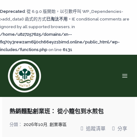
跳
至
Deprecated
: 從 6.9.0 版開始，以引數呼叫 WP_Dependencies-
主
>add_data() 函式的方式
已淘汰不用
。IE conditional comments are
要
ignored by all supported browsers. in
內
/home/u827257625/domains/xn--
容
fiq70y3rewzam6lj0ch66eyz1bimd.online/public_html/wp-
includes/functions.php
on line
6131
MAI
MEN
熱銷麵點創業班： 從小籠包到水煎包
分類：
2026年10月
,
創業專區
追蹤清單
分享