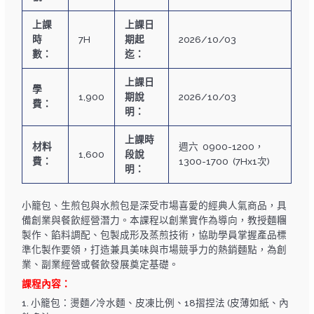
上課
上課日
時
7H
期起
2026/10/03
數：
迄：
上課日
學
1,900
期說
2026/10/03
費：
明：
上課時
材料
週六 0900-1200，
1,600
段說
費：
1300-1700 (7Hx1次)
明：
小籠包、生煎包與水煎包是深受市場喜愛的經典人氣商品，具
備創業與餐飲經營潛力。本課程以創業實作為導向，教授麵糰
製作、餡料調配、包製成形及蒸煎技術，協助學員掌握產品標
準化製作要領，打造兼具美味與市場競爭力的熱銷麵點，為創
業、副業經營或餐飲發展奠定基礎。
課程內容：
1. 小籠包：燙麵/冷水麵、皮凍比例、18摺捏法 (皮薄如紙、內