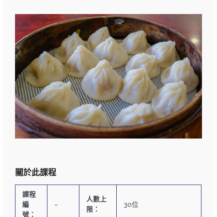
關於此課程
課程
人數上
編
–
30位
限：
號：