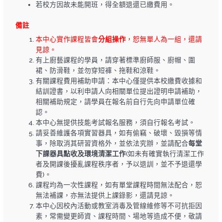
若校方因故未能開班，得全額退還已繳費用。
備註
本中心實作課程皆會
分組操作
，恕無單人為一組，還請
見諒。
有上廚藝課程的學員，請穿著標準廚師服、廚帽、圍
裙、防滑鞋，並勿穿短褲、拖鞋和涼鞋。
有關課程費用補助申請：本中心僅提供本校繳費收據和
結訓證書，以利申請人向相關單位提出證明申請補助，
相關補助規定，請學員在報名前自行先向申請單位確
認。
本中心無提供技能考試報名服務，須自行報名考試。
請妥善維護各項實習器具，如有偷竊、破壞、毀損等情
事，除取消其研習資格外，並依法究辦，並請配合
每堂
下課器具點收及環境清潔工作
(如未有確實執行清潔工作
者及開課後擾亂課程秩序者，予以退訓，並不予退還學
費)。
課程均為一次性課程，如有單堂課程時間無法配合，恕
無法補課，亦無法提供上課錄影，還請見諒。
本中心因校內活動或教室消毒及管線維修等不可抗拒因
素，常需變更師資、課程時間、場地等造成不便，敬請