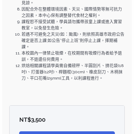
見諒。
因配合外在整體環境因素、天災、國際情勢等無可抗力
之因素，本中心保有調整替代食材之權利。
課程恕不接受試聽，學員請勿攜帶孩童上課或進入實習
教室，以免發生危險。
若遇不可避免之天災(如：颱風)，則依照高雄市政府公告
確定是否上課;如公告”停止上班”則停止上課，擇期補
課。
本校園內一律禁止吸煙，在校期間有吸煙行為者給予退
訓，不退還任何費用。
烘焙相關課程請學員需自備磅秤、半圓刮片、擠花袋(18
吋)、打蛋器(12吋)、桿麵棍(30cm)、橡皮刮刀、木柄抹
刀、平口花嘴(25mm)工具，以利課程進行。
NT$
3,500