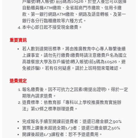
戶編號(轉入帳號) 前5碼為10526，於登入後您可以選擇
自動櫃員機ATM繳款、全省超商門市繳款、信用卡繳
款、第一銀行網路ATM繳款、網路及語音轉帳、及第一
銀行各分行臨櫃繳款等六種方式。
本中心即日起不接受現金繳費。
重要資訊
若人數到達開班標準，將由推廣教育中心專人聯繫後續
上課事宜，請勿先行繳費(繳費時請注意繳費戶名為國立
高雄餐旅大學及存戶編號(轉入帳號)前5碼為10526，避
免被詐騙)，若有任何疑慮，請於上班時間來電確認。
退費規定
報名繳費後，因不可抗力之因素(需提出證明)，得於一定
期限內請求退費。
退費標準：依教育部「專科以上學校推廣教育實施辦
法」第17條之標準辦理退費。
完成報名手續至開課前退費者：退還已繳金額之90%
實際上課後未超過全期1/3者：退還已繳金額之50%
開課後超過1/3課程者：恕不予退還費用。