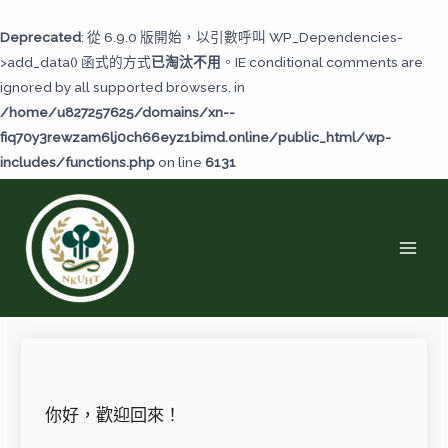
跳
至
Deprecated
: 從 6.9.0 版開始，以引數呼叫 WP_Dependencies-
主
>add_data() 函式的方式
已淘汰不用
。IE conditional comments are
要
ignored by all supported browsers. in
內
/home/u827257625/domains/xn--
容
fiq70y3rewzam6lj0ch66eyz1bimd.online/public_html/wp-
includes/functions.php
on line
6131
MAI
MEN
你好，歡迎回來！