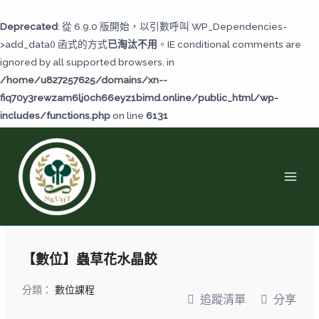
跳
至
Deprecated
: 從 6.9.0 版開始，以引數呼叫 WP_Dependencies-
主
>add_data() 函式的方式
已淘汰不用
。IE conditional comments are
要
ignored by all supported browsers. in
內
/home/u827257625/domains/xn--
容
fiq70y3rewzam6lj0ch66eyz1bimd.online/public_html/wp-
includes/functions.php
on line
6131
MAI
MEN
【數位】蟲草花水晶餃
分類：
數位課程
追蹤清單
分享