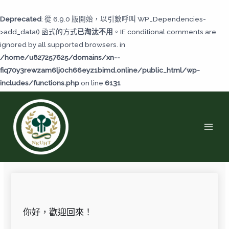
跳
至
Deprecated
: 從 6.9.0 版開始，以引數呼叫 WP_Dependencies-
主
>add_data() 函式的方式
已淘汰不用
。IE conditional comments are
要
ignored by all supported browsers. in
內
/home/u827257625/domains/xn--
容
fiq70y3rewzam6lj0ch66eyz1bimd.online/public_html/wp-
includes/functions.php
on line
6131
MAI
MEN
你好，歡迎回來！