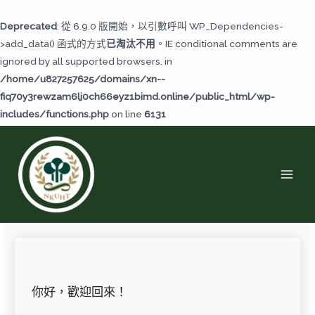
跳
至
Deprecated
: 從 6.9.0 版開始，以引數呼叫 WP_Dependencies-
主
>add_data() 函式的方式
已淘汰不用
。IE conditional comments are
要
ignored by all supported browsers. in
內
/home/u827257625/domains/xn--
容
fiq70y3rewzam6lj0ch66eyz1bimd.online/public_html/wp-
includes/functions.php
on line
6131
MAI
MEN
你好，歡迎回來！