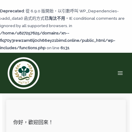
跳
至
Deprecated
: 從 6.9.0 版開始，以引數呼叫 WP_Dependencies-
主
>add_data() 函式的方式
已淘汰不用
。IE conditional comments are
要
ignored by all supported browsers. in
內
/home/u827257625/domains/xn--
容
fiq70y3rewzam6lj0ch66eyz1bimd.online/public_html/wp-
includes/functions.php
on line
6131
MAI
MEN
你好，歡迎回來！