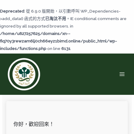
跳
至
Deprecated
: 從 6.9.0 版開始，以引數呼叫 WP_Dependencies-
主
>add_data() 函式的方式
已淘汰不用
。IE conditional comments are
要
ignored by all supported browsers. in
內
/home/u827257625/domains/xn--
容
fiq70y3rewzam6lj0ch66eyz1bimd.online/public_html/wp-
includes/functions.php
on line
6131
MAI
MEN
你好，歡迎回來！