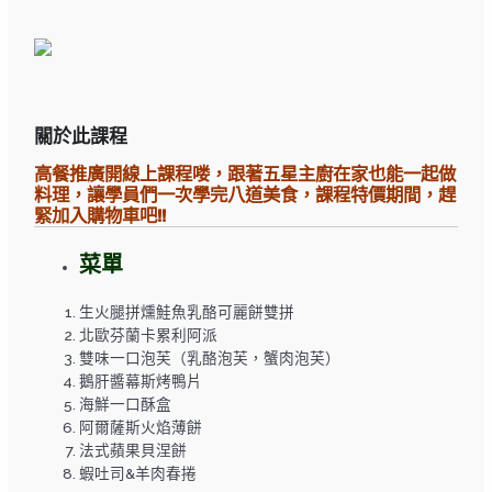
關於此課程
高餐推廣開線上課程喽，跟著五星主廚在家也能一起做
料理，讓學員們一次學完八道美食，課程特價期間，趕
緊加入購物車吧!!
菜單
生火腿拼燻鮭魚乳酪可麗餅雙拼
北歐芬蘭卡累利阿派
雙味一口泡芙（乳酪泡芙，蟹肉泡芙）
鵝肝醬幕斯烤鴨片
海鮮一口酥盒
阿爾薩斯火焰薄餅
法式蘋果貝涅餅
蝦吐司&羊肉春捲