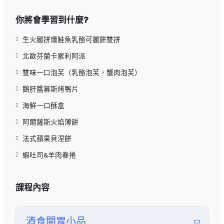
你將會學習到什麼?
生火腿拼燻鮭魚乳酪可麗餅雙拼
北歐芬蘭卡累利阿派
雙味一口泡芙（乳酪泡芙，蟹肉泡芙）
鵝肝醬幕斯烤鴨片
海鮮一口酥盒
阿爾薩斯火焰薄餅
法式蘋果貝涅餅
蝦吐司&羊肉春捲
課程內容
酒食開胃小品