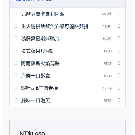
北歐芬蘭卡累利阿派
15:08
生火腿拼燻鮭魚乳酪可麗餅雙拼
15:58
鵝肝醬慕斯烤鴨片
15:20
法式蘋果貝涅餅
15:33
阿爾薩斯火焰薄餅
15:35
海鮮一口酥盒
15:33
蝦吐司&羊肉春捲
15:29
雙味一口泡芙
15:53
NT$
1,950