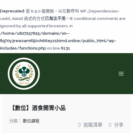
跳
至
Deprecated
: 從 6.9.0 版開始，以引數呼叫 WP_Dependencies-
主
>add_data() 函式的方式
已淘汰不用
。IE conditional comments are
要
ignored by all supported browsers. in
內
/home/u827257625/domains/xn--
容
fiq70y3rewzam6lj0ch66eyz1bimd.online/public_html/wp-
includes/functions.php
on line
6131
MAI
MEN
【數位】酒食開胃小品
分類：
數位課程
追蹤清單
分享