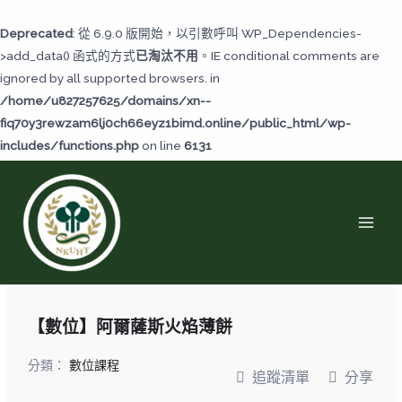
跳
至
Deprecated
: 從 6.9.0 版開始，以引數呼叫 WP_Dependencies-
主
>add_data() 函式的方式
已淘汰不用
。IE conditional comments are
要
ignored by all supported browsers. in
內
/home/u827257625/domains/xn--
容
fiq70y3rewzam6lj0ch66eyz1bimd.online/public_html/wp-
includes/functions.php
on line
6131
MAI
MEN
【數位】阿爾薩斯火焰薄餅
分類：
數位課程
追蹤清單
分享