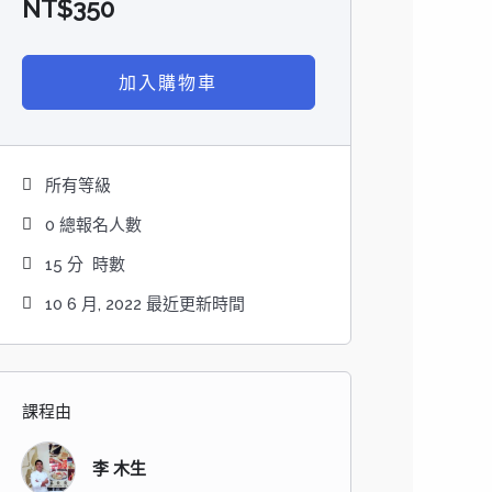
NT$
350
加入購物車
所有等級
0 總報名人數
15
分
時數
10 6 月, 2022 最近更新時間
課程由
李 木生