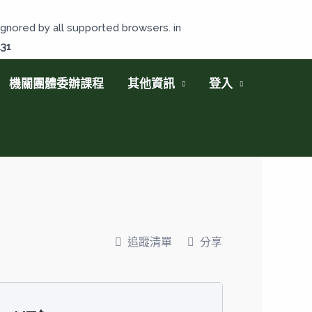
gnored by all supported browsers. in
131
機關團體委辦課程
其他資訊
登入
追蹤清單
分享