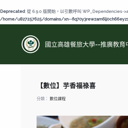
跳
至
Deprecated
: 從 6.9.0 版開始，以引數呼叫 WP_Dependencies->
主
/home/u827257625/domains/xn--fiq70y3rewzam6lj0ch66eyz1b
要
內
容
國立高雄餐旅大學--推廣教育
【數位】芋香福祿喜
分類：
數位課程