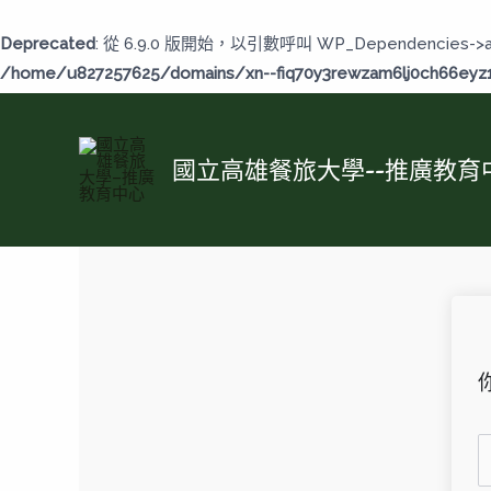
跳
至
Deprecated
: 從 6.9.0 版開始，以引數呼叫 WP_Dependencies->
主
/home/u827257625/domains/xn--fiq70y3rewzam6lj0ch66eyz1b
要
內
容
國立高雄餐旅大學--推廣教育