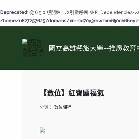
跳
至
Deprecated
: 從 6.9.0 版開始，以引數呼叫 WP_Dependencies->
主
/home/u827257625/domains/xn--fiq70y3rewzam6lj0ch66eyz1b
要
內
容
國立高雄餐旅大學--推廣教育
【數位】紅寶顯福氣
分類：
數位課程