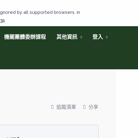
gnored by all supported browsers. in
131
機關團體委辦課程
其他資訊
登入
追蹤清單
分享