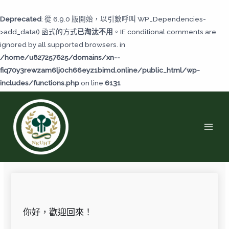
跳
至
Deprecated
: 從 6.9.0 版開始，以引數呼叫 WP_Dependencies-
主
>add_data() 函式的方式
已淘汰不用
。IE conditional comments are
要
ignored by all supported browsers. in
內
/home/u827257625/domains/xn--
容
fiq70y3rewzam6lj0ch66eyz1bimd.online/public_html/wp-
includes/functions.php
on line
6131
MAI
MEN
你好，歡迎回來！