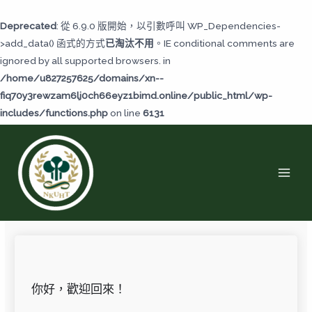
跳
至
Deprecated
: 從 6.9.0 版開始，以引數呼叫 WP_Dependencies-
主
>add_data() 函式的方式
已淘汰不用
。IE conditional comments are
要
ignored by all supported browsers. in
內
/home/u827257625/domains/xn--
容
fiq70y3rewzam6lj0ch66eyz1bimd.online/public_html/wp-
includes/functions.php
on line
6131
MAI
MEN
你好，歡迎回來！