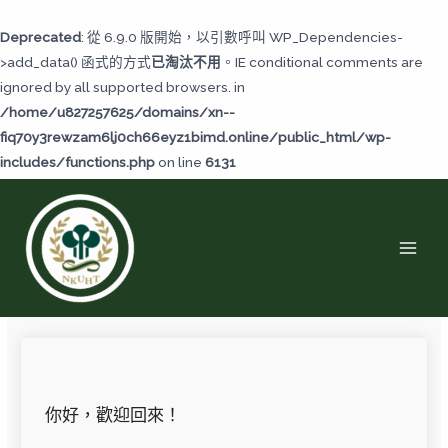
跳
至
Deprecated
: 從 6.9.0 版開始，以引數呼叫 WP_Dependencies-
主
>add_data() 函式的方式
已淘汰不用
。IE conditional comments are
要
ignored by all supported browsers. in
內
/home/u827257625/domains/xn--
容
fiq70y3rewzam6lj0ch66eyz1bimd.online/public_html/wp-
includes/functions.php
on line
6131
MAI
MEN
你好，歡迎回來！