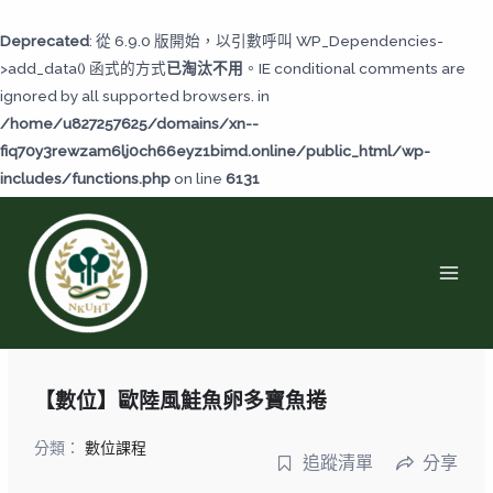
跳
至
Deprecated
: 從 6.9.0 版開始，以引數呼叫 WP_Dependencies-
主
>add_data() 函式的方式
已淘汰不用
。IE conditional comments are
要
ignored by all supported browsers. in
內
/home/u827257625/domains/xn--
容
fiq70y3rewzam6lj0ch66eyz1bimd.online/public_html/wp-
includes/functions.php
on line
6131
MAI
MEN
【數位】歐陸風鮭魚卵多寶魚捲
分類：
數位課程
追蹤清單
分享