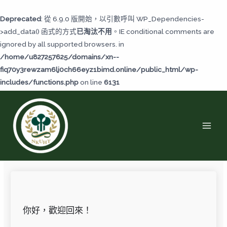
跳
至
Deprecated
: 從 6.9.0 版開始，以引數呼叫 WP_Dependencies-
主
>add_data() 函式的方式
已淘汰不用
。IE conditional comments are
要
ignored by all supported browsers. in
內
/home/u827257625/domains/xn--
容
fiq70y3rewzam6lj0ch66eyz1bimd.online/public_html/wp-
includes/functions.php
on line
6131
MAI
MEN
你好，歡迎回來！