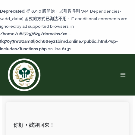
跳
至
Deprecated
: 從 6.9.0 版開始，以引數呼叫 WP_Dependencies-
主
>add_data() 函式的方式
已淘汰不用
。IE conditional comments are
要
ignored by all supported browsers. in
內
/home/u827257625/domains/xn--
容
fiq70y3rewzam6lj0ch66eyz1bimd.online/public_html/wp-
includes/functions.php
on line
6131
MAI
MEN
你好，歡迎回來！