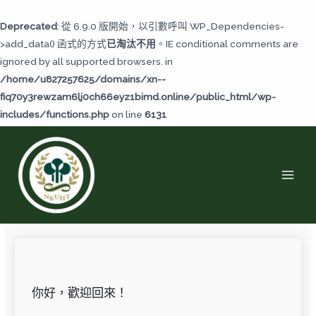
跳
至
Deprecated
: 從 6.9.0 版開始，以引數呼叫 WP_Dependencies-
主
>add_data() 函式的方式
已淘汰不用
。IE conditional comments are
要
ignored by all supported browsers. in
內
/home/u827257625/domains/xn--
容
fiq70y3rewzam6lj0ch66eyz1bimd.online/public_html/wp-
includes/functions.php
on line
6131
MAI
MEN
你好，歡迎回來！