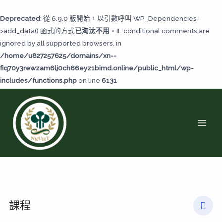
跳
至
Deprecated
: 從 6.9.0 版開始，以引數呼叫 WP_Dependencies-
主
>add_data() 函式的方式
已淘汰不用
。IE conditional comments are
要
ignored by all supported browsers. in
內
/home/u827257625/domains/xn--
容
fiq70y3rewzam6lj0ch66eyz1bimd.online/public_html/wp-
includes/functions.php
on line
6131
MAI
MEN
課程