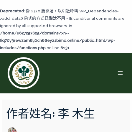
跳
至
Deprecated
: 從 6.9.0 版開始，以引數呼叫 WP_Dependencies-
主
>add_data() 函式的方式
已淘汰不用
。IE conditional comments are
要
ignored by all supported browsers. in
內
/home/u827257625/domains/xn--
容
fiq70y3rewzam6lj0ch66eyz1bimd.online/public_html/wp-
includes/functions.php
on line
6131
MAI
MEN
搜
尋
作者姓名: 李 木生
關
鍵
字: