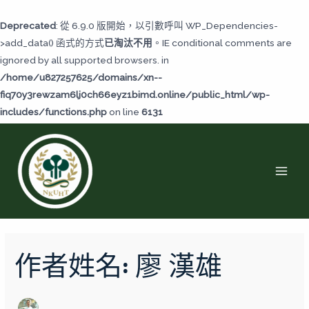
跳
至
Deprecated
: 從 6.9.0 版開始，以引數呼叫 WP_Dependencies-
主
>add_data() 函式的方式
已淘汰不用
。IE conditional comments are
要
ignored by all supported browsers. in
內
/home/u827257625/domains/xn--
容
fiq70y3rewzam6lj0ch66eyz1bimd.online/public_html/wp-
includes/functions.php
on line
6131
MAI
MEN
搜
尋
作者姓名: 廖 漢雄
關
鍵
字: