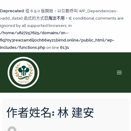
跳
至
Deprecated
: 從 6.9.0 版開始，以引數呼叫 WP_Dependencies-
主
>add_data() 函式的方式
已淘汰不用
。IE conditional comments are
要
ignored by all supported browsers. in
內
/home/u827257625/domains/xn--
容
fiq70y3rewzam6lj0ch66eyz1bimd.online/public_html/wp-
includes/functions.php
on line
6131
MAI
MEN
搜
尋
作者姓名: 林 建安
關
鍵
字: