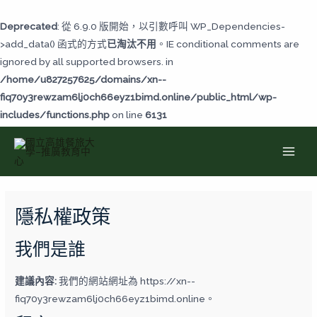
跳
至
Deprecated
: 從 6.9.0 版開始，以引數呼叫 WP_Dependencies-
主
>add_data() 函式的方式
已淘汰不用
。IE conditional comments are
要
ignored by all supported browsers. in
內
/home/u827257625/domains/xn--
容
fiq70y3rewzam6lj0ch66eyz1bimd.online/public_html/wp-
includes/functions.php
on line
6131
MAI
MEN
隱私權政策
我們是誰
建議內容:
我們的網站網址為 https://xn--
fiq70y3rewzam6lj0ch66eyz1bimd.online。