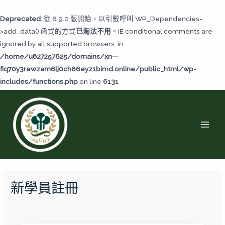
跳
至
Deprecated
: 從 6.9.0 版開始，以引數呼叫 WP_Dependencies-
主
>add_data() 函式的方式
已淘汰不用
。IE conditional comments are
要
ignored by all supported browsers. in
內
/home/u827257625/domains/xn--
容
fiq70y3rewzam6lj0ch66eyz1bimd.online/public_html/wp-
includes/functions.php
on line
6131
MAI
MEN
新學員註冊