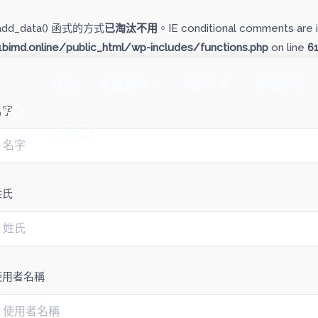
add_data() 函式的方式
已淘汰不用
。IE conditional comments are i
imd.online/public_html/wp-includes/functions.php
on line
6
首頁
實體課程
樂齡大學
數位課程
中心
名字
前往報名
姓氏
使用者名稱