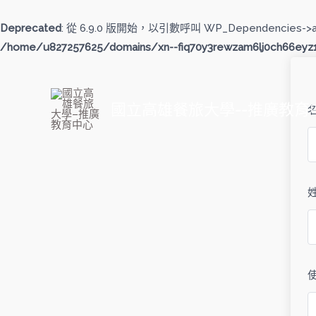
跳
至
Deprecated
: 從 6.9.0 版開始，以引數呼叫 WP_Dependencies->
主
/home/u827257625/domains/xn--fiq70y3rewzam6lj0ch66eyz1b
要
內
容
國立高雄餐旅大學--推廣教育