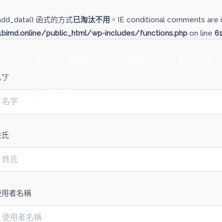
add_data() 函式的方式
已淘汰不用
。IE conditional comments are i
imd.online/public_html/wp-includes/functions.php
on line
6
首頁
實體課程
樂齡大學
數位課程
中心
名字
前往報名
姓氏
使用者名稱