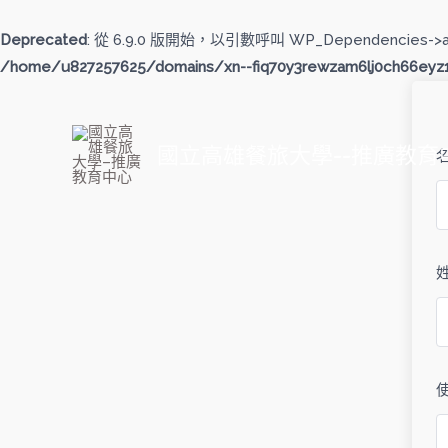
跳
至
Deprecated
: 從 6.9.0 版開始，以引數呼叫 WP_Dependencies->
主
/home/u827257625/domains/xn--fiq70y3rewzam6lj0ch66eyz1b
要
內
容
國立高雄餐旅大學--推廣教育