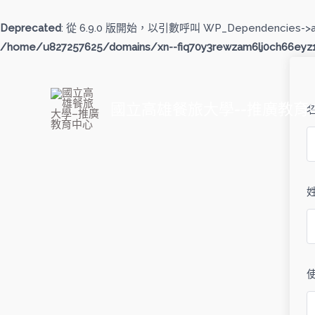
跳
至
Deprecated
: 從 6.9.0 版開始，以引數呼叫 WP_Dependencies->
主
/home/u827257625/domains/xn--fiq70y3rewzam6lj0ch66eyz1b
要
內
容
國立高雄餐旅大學--推廣教育