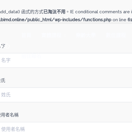
add_data() 函式的方式
已淘汰不用
。IE conditional comments are i
imd.online/public_html/wp-includes/functions.php
on line
6
首頁
實體課程
樂齡大學
數位課程
中心
名字
前往報名
姓氏
使用者名稱