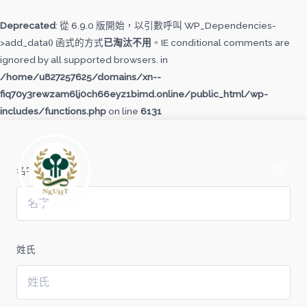
跳
至
Deprecated
: 從 6.9.0 版開始，以引數呼叫 WP_Dependencies-
主
>add_data() 函式的方式
已淘汰不用
。IE conditional comments are
要
ignored by all supported browsers. in
內
/home/u827257625/domains/xn--
容
fiq70y3rewzam6lj0ch66eyz1bimd.online/public_html/wp-
includes/functions.php
on line
6131
MAI
MEN
名字
姓氏