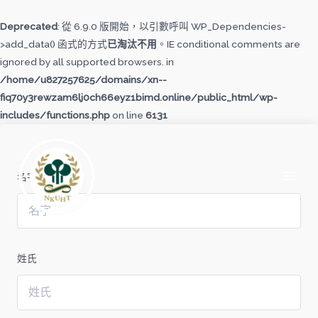
跳
至
Deprecated
: 從 6.9.0 版開始，以引數呼叫 WP_Dependencies-
主
>add_data() 函式的方式
已淘汰不用
。IE conditional comments are
要
ignored by all supported browsers. in
內
/home/u827257625/domains/xn--
容
fiq70y3rewzam6lj0ch66eyz1bimd.online/public_html/wp-
includes/functions.php
on line
6131
MAI
MEN
名字
姓氏